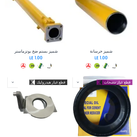
شميز خرسانة
شميز بستم ضخ بوتزماستر
LE
1.00
LE
1.00
قطع غيار مضخات
قطع غيار هيدروليك