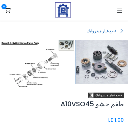
خطي للذهاب إلى المحتوى
0
قطع غيار هيدروليك
قطع غيار هيدروليك
طقم حشو A10VSO45
LE
1.00