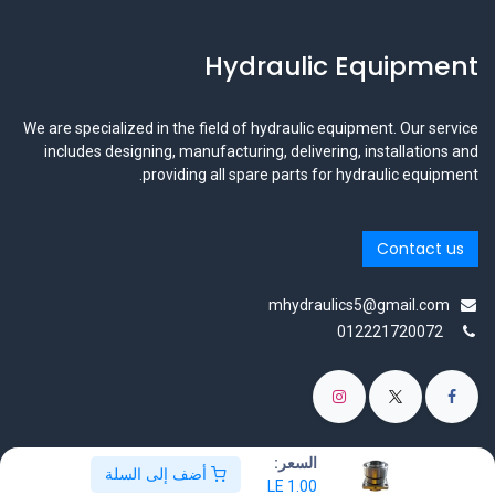
Hydraulic Equipment
We are specialized in the field of hydraulic equipment. Our service
includes designing, manufacturing, delivering, installations and
providing all spare parts for hydraulic equipment.
Contact us
mhydraulics5@gmail.com
012221720072
السعر:
أضف إلى السلة
الْعَرَبيّة
|
English (US)
LE
1.00