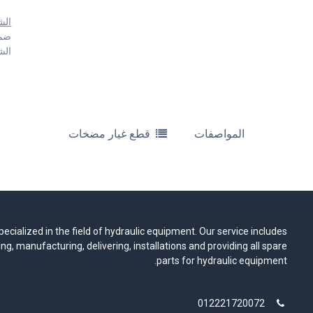
الش
ضمان
الشحن 
المواصفات
قطع غيار مضخات
ecialized in the field of hydraulic equipment. Our service includes
ng, manufacturing, delivering, installations and providing all spare
parts for hydraulic equipment.
012221720072