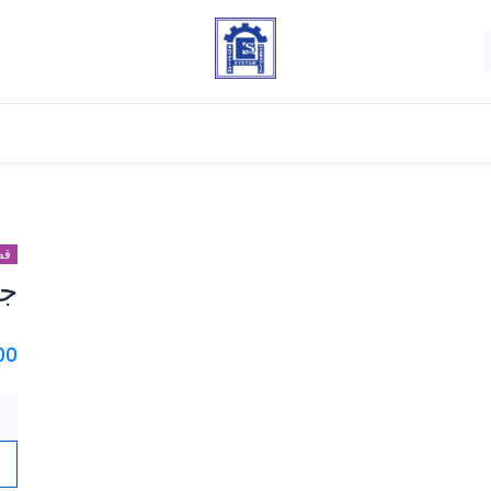
قط
جل
.00