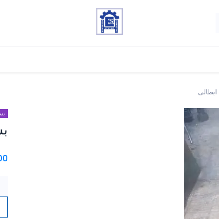
ايطالى
بس
بس
.00