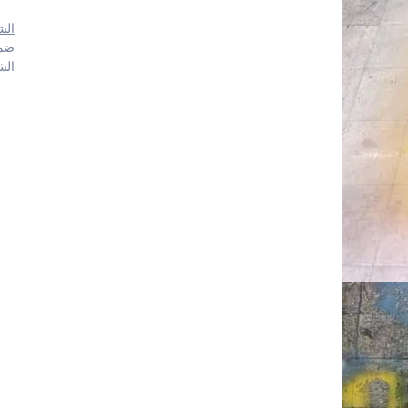
الش
ضمان
الشحن 